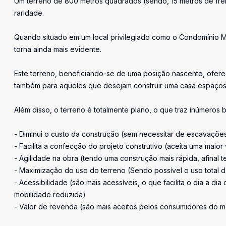
Um terreno de 800 metros quadrados (sendo, 15 metros de fren
raridade.
Quando situado em um local privilegiado como o Condomínio Ma
torna ainda mais evidente.
Este terreno, beneficiando-se de uma posição nascente, ofere
também para aqueles que desejam construir uma casa espaçosa
Além disso, o terreno é totalmente plano, o que traz inúmeros 
- Diminui o custo da construção (sem necessitar de escavações,
- Facilita a confecção do projeto construtivo (aceita uma maio
- Agilidade na obra (tendo uma construção mais rápida, afinal t
- Maximização do uso do terreno (Sendo possível o uso total d
- Acessibilidade (são mais acessíveis, o que facilita o dia a d
mobilidade reduzida)
- Valor de revenda (são mais aceitos pelos consumidores do me