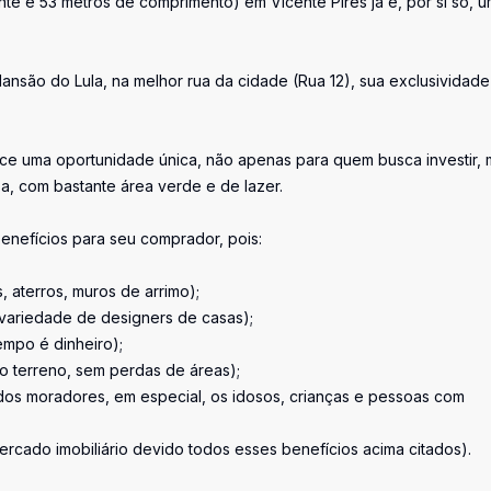
te e 53 metros de comprimento) em Vicente Pires já é, por si só, 
nsão do Lula, na melhor rua da cidade (Rua 12), sua exclusividade
ce uma oportunidade única, não apenas para quem busca investir, 
, com bastante área verde e de lazer.
benefícios para seu comprador, pois:
 aterros, muros de arrimo);
r variedade de designers de casas);
empo é dinheiro);
o terreno, sem perdas de áreas);
ia dos moradores, em especial, os idosos, crianças e pessoas com
rcado imobiliário devido todos esses benefícios acima citados).