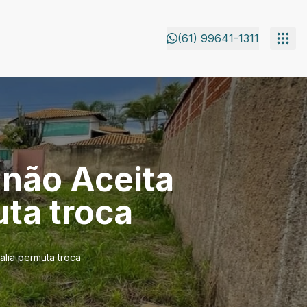
(61) 99641-1311
 não Aceita
ta troca
lia permuta troca