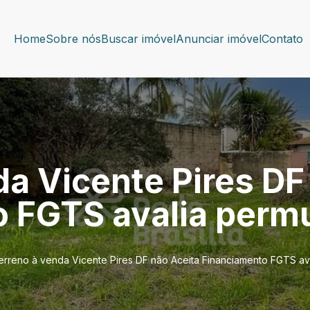
Home
Sobre nós
Buscar imóvel
Anunciar imóvel
Contato
da Vicente Pires DF
 FGTS avalia permu
erreno à venda Vicente Pires DF não Aceita Financiamento FGTS ava