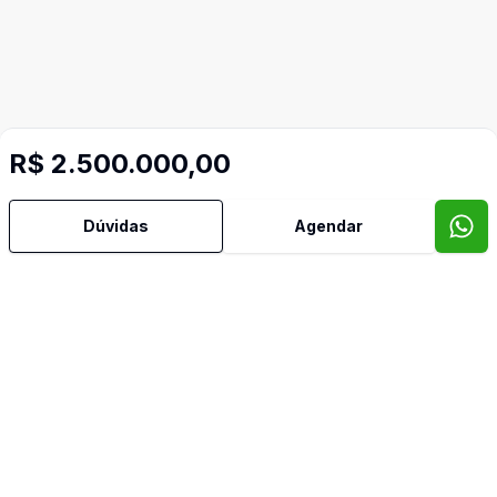
R$ 2.500.000,00
Imóveis semelhantes
Confira imóveis semelhantes
Dúvidas
Agendar
Cód:
UB2043
Comparar
Có