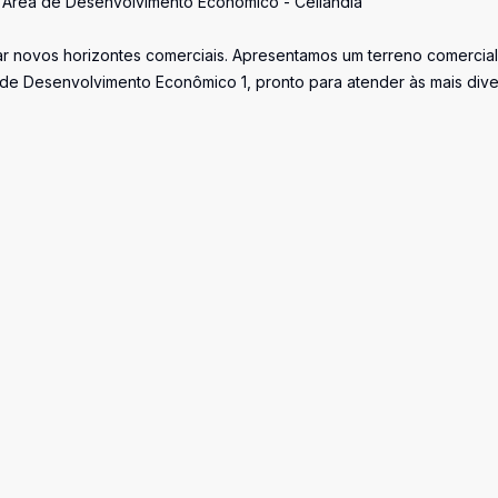
- Área de Desenvolvimento Econômico - Ceilândia
ar novos horizontes comerciais. Apresentamos um terreno comercia
a de Desenvolvimento Econômico 1, pronto para atender às mais div