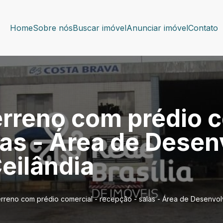
Home
Sobre nós
Buscar imóvel
Anunciar imóvel
Contato
erreno com prédio c
las - Área de Dese
eilândia
erreno com prédio comercial - recepção - salas - Área de Desenvol