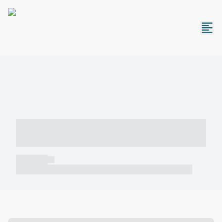
----- ----- -- ------ ---- ---- -- ----- -----
----- --- ------
----- -----
----- ----- -- ------ ---- ---- -- ----- ----- ----- --- ------