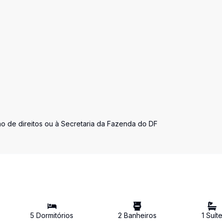
ão de direitos ou à Secretaria da Fazenda do DF
5
Dormitório
s
2
Banheiro
s
1
Suít