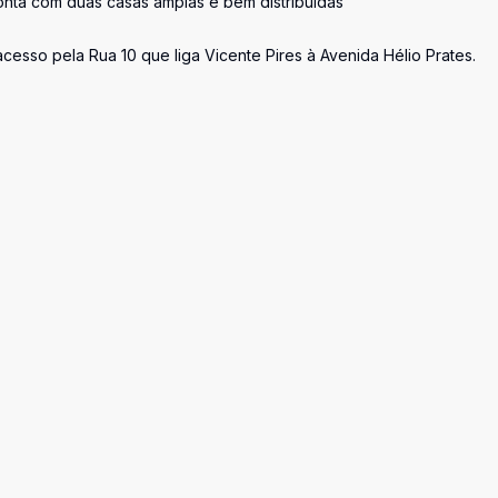
onta com duas casas amplas e bem distribuídas
cesso pela Rua 10 que liga Vicente Pires à Avenida Hélio Prates.