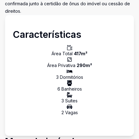
confirmada junto à certidão de ônus do imóvel ou cessão de
direitos.
Características
Área Total
417
m²
Área Privativa
290
m²
3
Dormitório
s
6
Banheiro
s
3
Suíte
s
2
Vaga
s