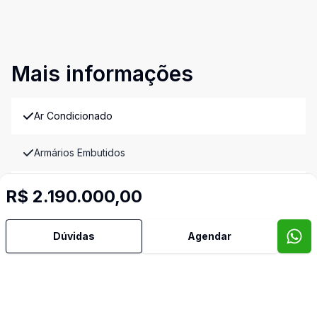
Mais informações
Ar Condicionado
Armários Embutidos
Banheiro Social
R$ 2.190.000,00
Churrasqueira
Dúvidas
Agendar
Despensa
Escritório