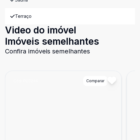
Terraço
Video do imóvel
Imóveis semelhantes
Confira imóveis semelhantes
Cód:
PD2044
Comparar
Có