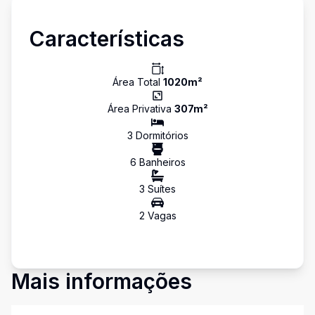
Características
Área Total
1020
m²
Área Privativa
307
m²
3
Dormitório
s
6
Banheiro
s
3
Suíte
s
2
Vaga
s
Mais informações