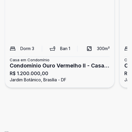
Dorm
3
Ban
1
300
m²
Casa em Condomínio
Cas
Condomínio Ouro Vermelho II - Casa à
Ca
R$ 1.200.000,00
R$ 
venda, 3 quartos, área de lazer
20
Jardim Botânico, Brasília - DF
Jard
completa - Setor Habitacional Jardim
Ja
Botânico - Brasília/DF