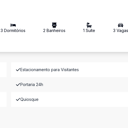
3
Dormitório
s
2
Banheiro
s
1
Suíte
3
Vaga
Estacionamento para Visitantes
Portaria 24h
Quiosque