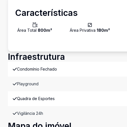
Características
Área Total
800
m²
Área Privativa
180
m²
Infraestrutura
Condomínio Fechado
Playground
Quadra de Esportes
Vigilância 24h
Mapa do imóvel