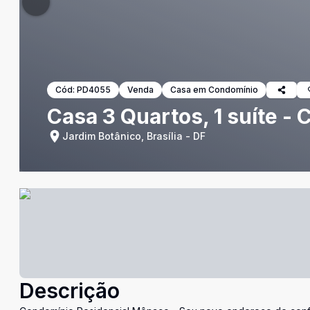
Cód:
PD4055
Venda
Casa em Condomínio
Casa 3 Quartos, 1 suíte -
Jardim Botânico, Brasília - DF
Descrição