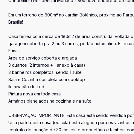
Condomínio Residencial Mônaco - Seu novo endereço de confo
Em um terreno de 800m² no Jardim Botânico, próximo ao Parq
Brasília!
Casa térrea com cerca de 180m2 de área construída, voltada pa
garagem coberta pra 2 ou 3 carros, portão automático. Estrutu
E mais:
Área de serviço coberta e arejada
3 quartos (2 internos + 1 anexo à casa)
3 banheiros completos, sendo 1 suíte
Sala e Cozinha completa com cooktop
Iluminação de Led
Pintura nova em toda casa
Armários planejados na cozinha e na suíte.
OBSERVAÇÃO IMPORTANTE: Esta casa está sendo vendida por um
Uma parte desta casa (edícula) está alugada para os vizinhos 
contrato de locação de 30 meses, o proprietário e também con