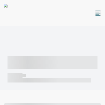
----- ----- -- ------ ---- ---- -- ----- -----
----- --- ------
----- -----
----- ----- -- ------ ---- ---- -- ----- ----- ----- --- ------