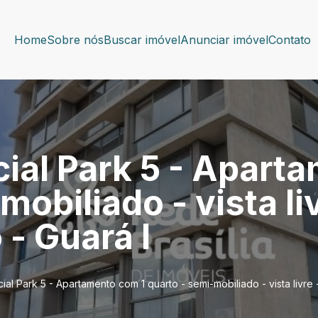
Home
Sobre nós
Buscar imóvel
Anunciar imóvel
Contato
cial Park 5 - Apart
mobiliado - vista li
- Guará I
ial Park 5 - Apartamento com 1 quarto - semi-mobiliado - vista livre 