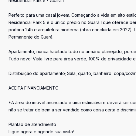
Residencial Park 5 - Guará I
Perfeito para uma casal jovem. Começando a vida em alto estilo
Residencial Park 5 é o único prédio no Guará I que oferece b
portaria 24h e arquitetura moderna (obra concluída em 2022). L
Permanente do Guará.
Apartamento, nunca habitado todo no armário planejado, porcel
Tudo novo! Vista livre para área verde, 100% de privacidade e
Distribuição do apartamento; Sala, quarto, banheiro, copa/cozi
ACEITA FINANCIAMENTO
*A área do imóvel anunciado é uma estimativa e deverá ser con
não se tratar de bem a ser vendido como coisa certa e discrim
Plantão de atendimento
Ligue agora e agende sua visita!