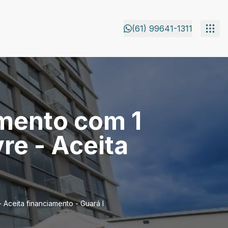
(61) 99641-1311
amento com 1
vre - Aceita
- Aceita financiamento - Guará I