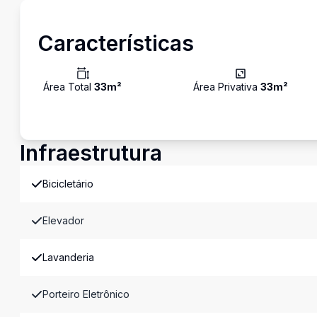
Características
Área Total
33
m²
Área Privativa
33
m²
Infraestrutura
Bicicletário
Elevador
Lavanderia
Porteiro Eletrônico