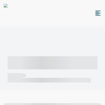
----- ----- -- ------ ---- ---- -- ----- -----
----- --- ------
----- -----
----- ----- -- ------ ---- ---- -- ----- ----- ----- --- ------