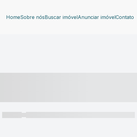
Home
Sobre nós
Buscar imóvel
Anunciar imóvel
Contato
----- ---- ---- -- ----
----- -----
----- ----- -- ------ ---- ---- -- ----- ----- ----- --- ------