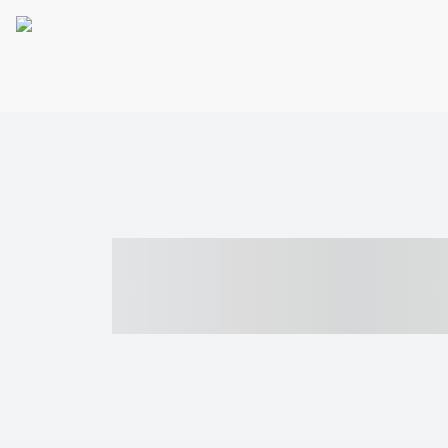
----- ----- -- -
- ------