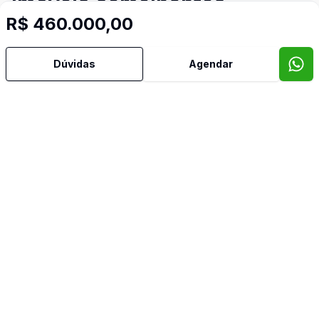
Imóveis semelhantes
R$ 460.000,00
Confira imóveis semelhantes
Dúvidas
Agendar
Cód:
CO10404
Comparar
Có