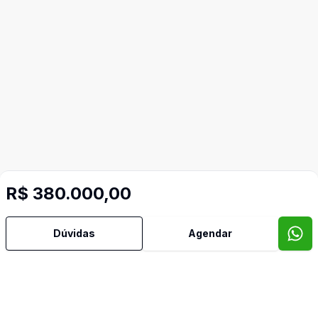
R$ 380.000,00
Video do imóvel
Dúvidas
Agendar
Imóveis semelhantes
Confira imóveis semelhantes