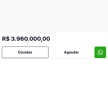
Video do imóvel
R$ 3.960.000,00
Imóveis semelhantes
Confira imóveis semelhantes
Dúvidas
Agendar
Cód:
PD4044
Comparar
Có