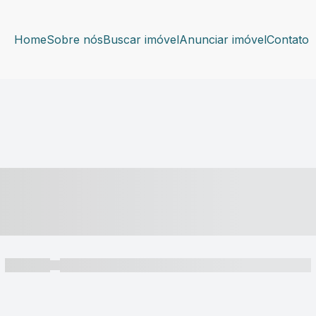
Home
Sobre nós
Buscar imóvel
Anunciar imóvel
Contato
----- ---- ---- -- ----
----- -----
----- ----- -- ------ ---- ---- -- ----- ----- ----- --- ------