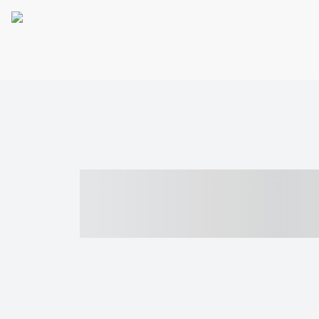
----- ----- -- -
- ------