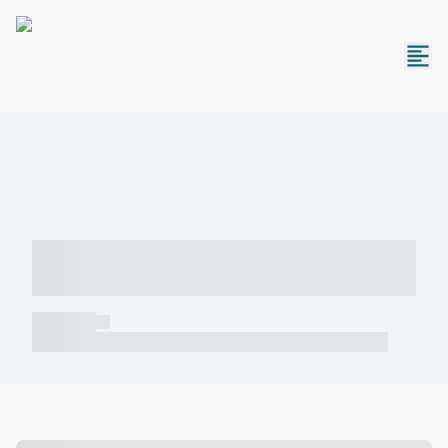
----- ----- -- ------ ---- ---- -- ----- -----
----- --- ------
----- -----
----- ----- -- ------ ---- ---- -- ----- ----- ----- --- ------