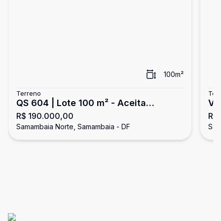
100
m²
Terreno
Ter
QS 604 | Lote 100 m² - Aceita
Ve
R$ 190.000,00
R$
Financiamento - Samambaia
No
Samambaia Norte, Samambaia - DF
Sam
Sa