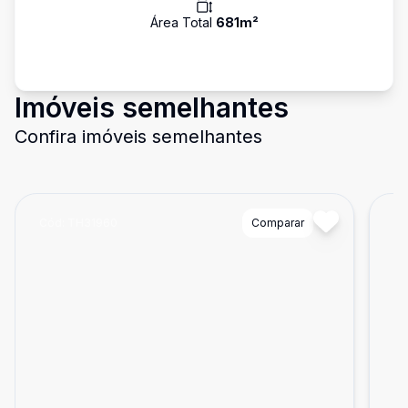
Área Total
681
m²
Imóveis semelhantes
Confira imóveis semelhantes
Cód:
TH31960
Comparar
Có