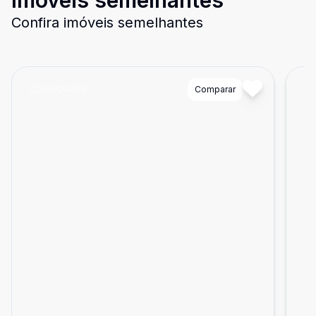
Imóveis semelhantes
Confira imóveis semelhantes
Cód:
PD4060
Comparar
Có