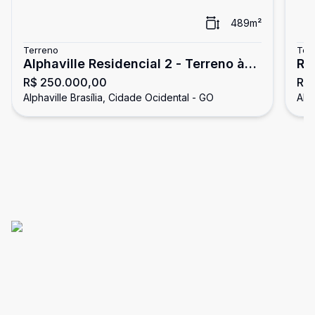
489
m²
Terreno
Ter
Alphaville Residencial 2 - Terreno à
Res
R$ 250.000,00
R$
venda, escriturado, Alphaville
ve
Alphaville Brasília, Cidade Ocidental - GO
Alph
Brasília
Bra