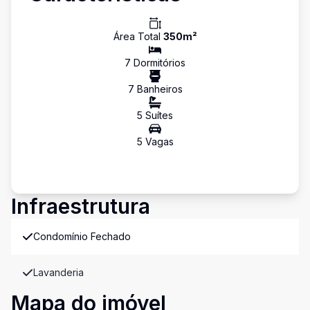
Área Total
350
m²
7
Dormitório
s
7
Banheiro
s
5
Suíte
s
5
Vaga
s
Infraestrutura
Condomínio Fechado
Lavanderia
Mapa do imóvel