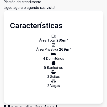
Plantão de atendimento
Ligue agora e agende sua visita!
Características
Área Total
285
m²
Área Privativa
269
m²
4
Dormitório
s
5
Banheiro
s
3
Suíte
s
2
Vaga
s