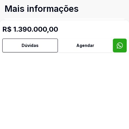
Mais informações
Aceita Pet
R$ 1.390.000,00
Área de Serviço
Dúvidas
Agendar
Armários Embutidos
Churrasqueira
Cozinha Planejada
Dormitório com Armários
Lavabo