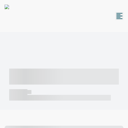
----- ----- -- ------ ---- ---- -- ----- -----
----- --- ------
----- -----
----- ----- -- ------ ---- ---- -- ----- ----- ----- --- ------