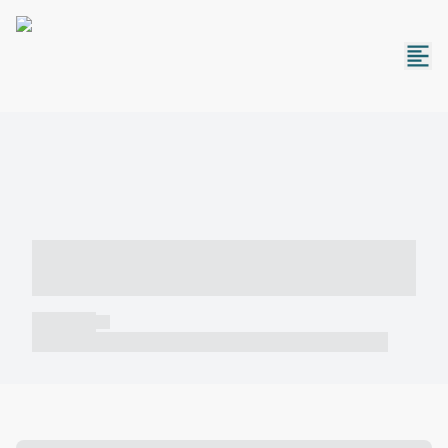
----- ----- -- ------ ---- ---- -- ----- -----
----- --- ------
----- -----
----- ----- -- ------ ---- ---- -- ----- ----- ----- --- ------