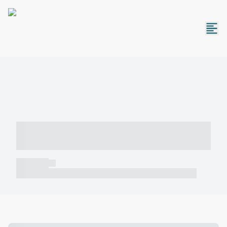
----- ----- -- ------ ---- ---- -- ----- -----
----- --- ------
----- -----
----- ----- -- ------ ---- ---- -- ----- ----- ----- --- ------