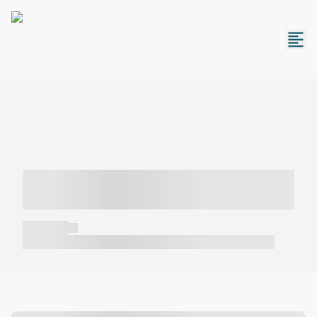
----- ----- -- ------ ---- ---- -- ----- -----
----- --- ------
----- -----
----- ----- -- ------ ---- ---- -- ----- ----- ----- --- ------