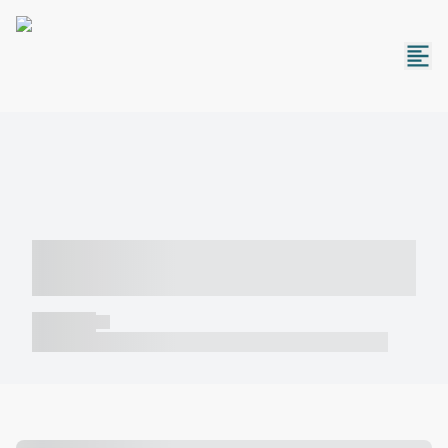
----- ----- -- ------ ---- ---- -- ----- -----
----- --- ------
----- -----
----- ----- -- ------ ---- ---- -- ----- ----- ----- --- ------