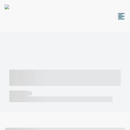
----- ----- -- ------ ---- ---- -- ----- -----
----- --- ------
----- -----
----- ----- -- ------ ---- ---- -- ----- ----- ----- --- ------