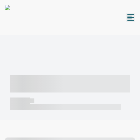
----- ----- -- ------ ---- ---- -- ----- -----
----- --- ------
----- -----
----- ----- -- ------ ---- ---- -- ----- ----- ----- --- ------