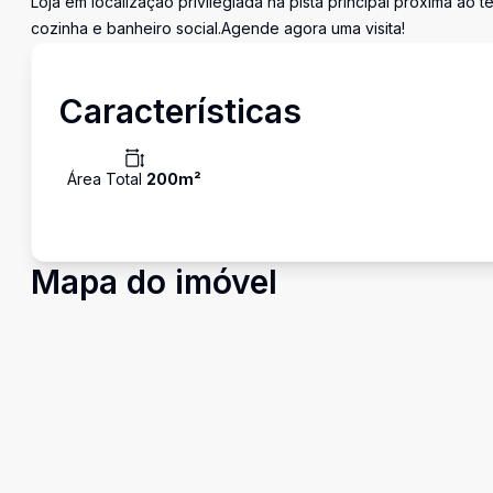
Loja em localização privilegiada na pista principal próxima ao 
cozinha e banheiro social.Agende agora uma visita!
Características
Área Total
200
m²
Mapa do imóvel