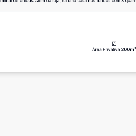
terminal de ônibus. Além da loja, há uma casa nos fundos com 3 quart
Área Privativa
200
m