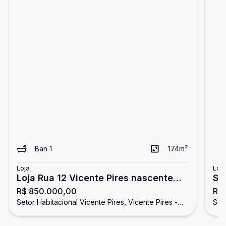
Ban
1
174
m²
Loja
Loja
Loja Rua 12 Vicente Pires nascente
SH
R$ 850.000,00
R$
dois pavimentos
Pir
Setor Habitacional Vicente Pires, Vicente Pires -
Seto
DF
DF