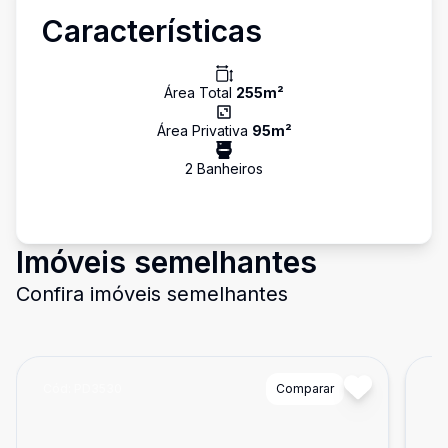
Características
Área Total
255
m²
Área Privativa
95
m²
2
Banheiro
s
Imóveis semelhantes
Confira imóveis semelhantes
Cód:
PD3530
Comparar
Có