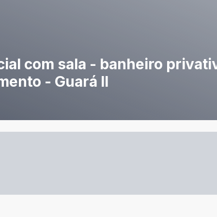
ial com sala - banheiro privati
mento - Guará II