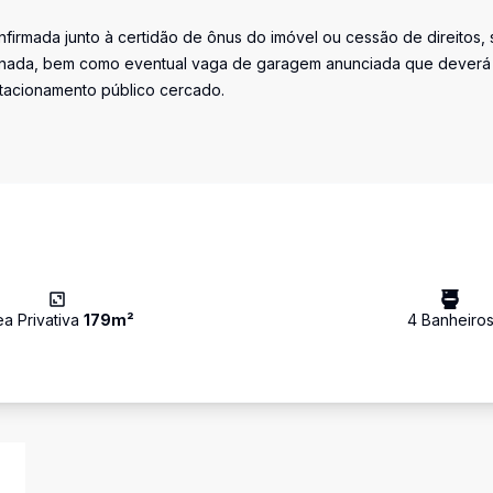
firmada junto à certidão de ônus do imóvel ou cessão de direitos, 
iminada, bem como eventual vaga de garagem anunciada que deverá
stacionamento público cercado.
ea Privativa
179
m²
4
Banheiro