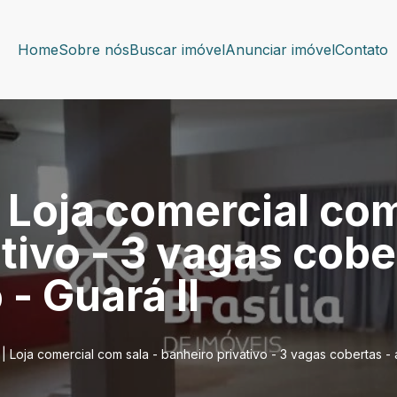
Home
Sobre nós
Buscar imóvel
Anunciar imóvel
Contato
 Loja comercial com
tivo - 3 vagas cobe
- Guará II
| Loja comercial com sala - banheiro privativo - 3 vagas cobertas - a