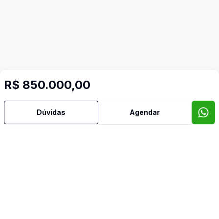
R$ 850.000,00
Imóveis semelhantes
Confira imóveis semelhantes
Dúvidas
Agendar
Cód:
OV131
Comparar
Có