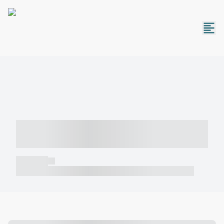
----- ----- -- ------ ---- ---- -- ----- -----
----- --- ------
----- -----
----- ----- -- ------ ---- ---- -- ----- ----- ----- --- ------