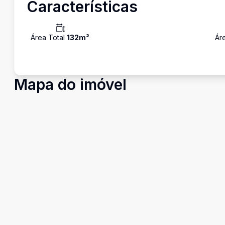
Características
Área Total
132
m²
Ár
Mapa do imóvel