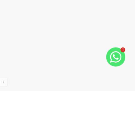
1
ious slide
Next slide
Cód:
CO10376
Comparar