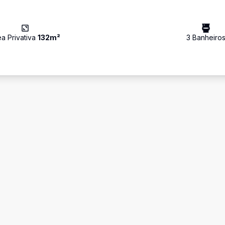
ea Privativa
132
m²
3
Banheiro