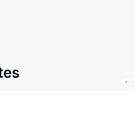
tes
Prev
Cód:
EL2739
Comparar