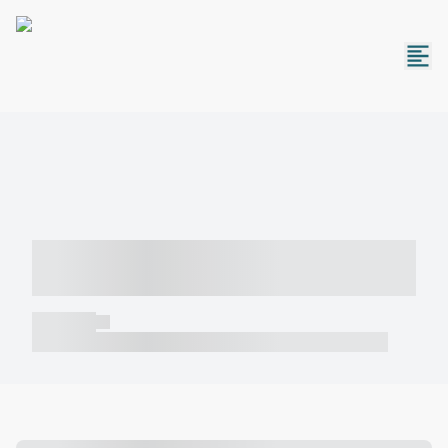
----- ----- -- ------ ---- ---- -- ----- -----
----- --- ------
----- -----
----- ----- -- ------ ---- ---- -- ----- ----- ----- --- ------