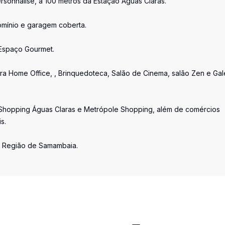
rsonnalisé, a 100 metros da Estação Águas Claras.
omínio e garagem coberta.
 Espaço Gourmet.
 Home Office, , Brinquedoteca, Salão de Cinema, salão Zen e Gal
o Shopping Águas Claras e Metrópole Shopping, além de comércios
s.
a Região de Samambaia.