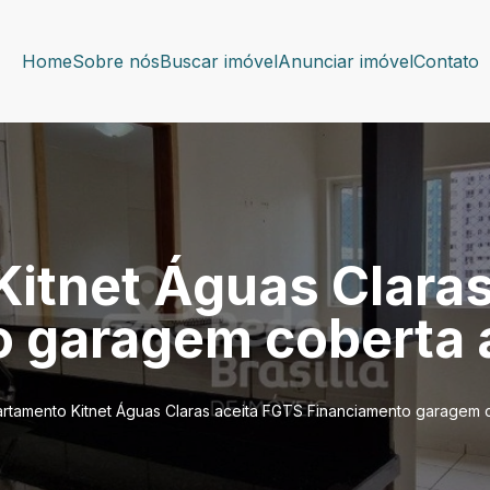
Home
Sobre nós
Buscar imóvel
Anunciar imóvel
Contato
itnet Águas Claras
 garagem coberta a
rtamento Kitnet Águas Claras aceita FGTS Financiamento garagem c