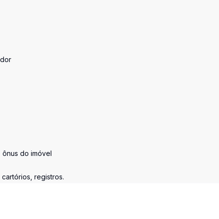
ador
e ônus do imóvel
artórios, registros.