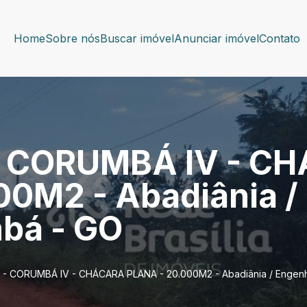
Home
Sobre nós
Buscar imóvel
Anunciar imóvel
Contato
- CORUMBÁ IV - C
00M2 - Abadiânia /
bá - GO
 - CORUMBÁ IV - CHÁCARA PLANA - 20.000M2 - Abadiânia / Engenh