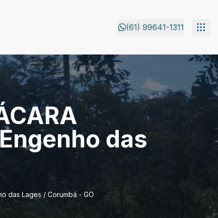
(61) 99641-1311
HÁCARA
 Engenho das
o das Lages / Corumbá - GO