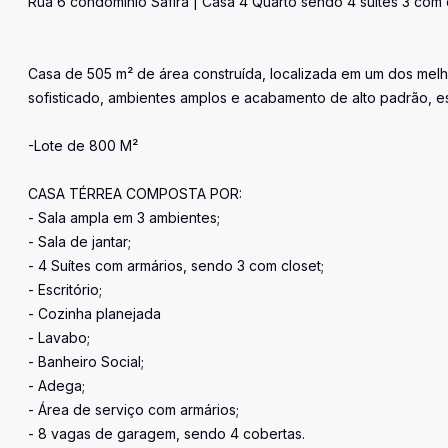
Rua 6 condomínio Safira | Casa 4 Quarto sendo 4 suítes 3 com 
Casa de 505 m² de área construída, localizada em um dos mel
sofisticado, ambientes amplos e acabamento de alto padrão, e
-Lote de 800 M²
CASA TÉRREA COMPOSTA POR:
- Sala ampla em 3 ambientes;
- Sala de jantar;
- 4 Suítes com armários, sendo 3 com closet;
- Escritório;
- Cozinha planejada
- Lavabo;
- Banheiro Social;
- Adega;
- Área de serviço com armários;
- 8 vagas de garagem, sendo 4 cobertas.