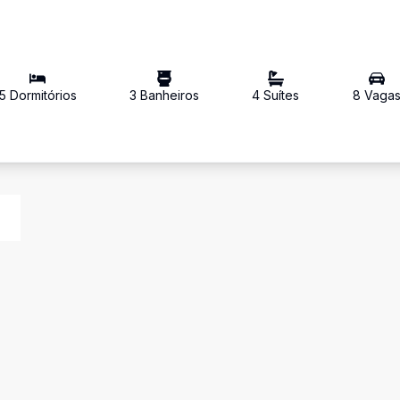
5
Dormitório
s
3
Banheiro
s
4
Suíte
s
8
Vaga