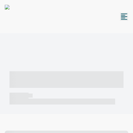
----- ----- -- ------ ---- ---- -- ----- -----
----- --- ------
----- -----
----- ----- -- ------ ---- ---- -- ----- ----- ----- --- ------