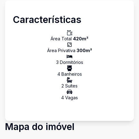
Características
Área Total
420
m²
Área Privativa
300
m²
3
Dormitório
s
4
Banheiro
s
2
Suíte
s
4
Vaga
s
Mapa do imóvel