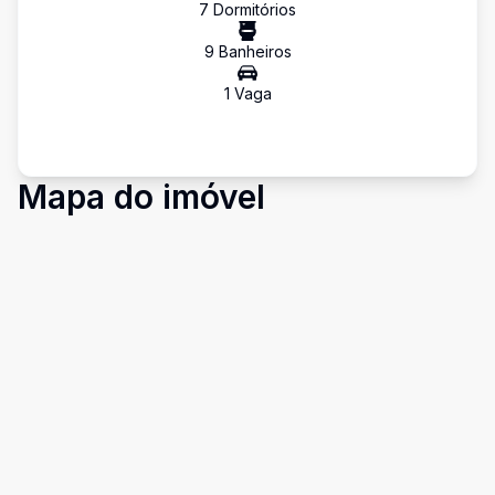
7
Dormitório
s
9
Banheiro
s
1
Vaga
Mapa do imóvel