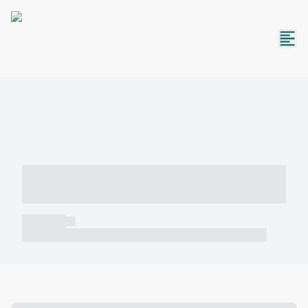
----- ----- -- ------ ---- ---- -- ----- -----
----- --- ------
----- -----
----- ----- -- ------ ---- ---- -- ----- ----- ----- --- ------