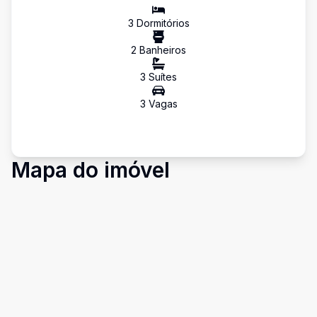
3
Dormitório
s
2
Banheiro
s
3
Suíte
s
3
Vaga
s
Mapa do imóvel