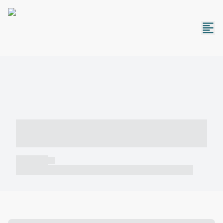
----- ----- -- ------ ---- ---- -- ----- -----
----- --- ------
----- -----
----- ----- -- ------ ---- ---- -- ----- ----- ----- --- ------