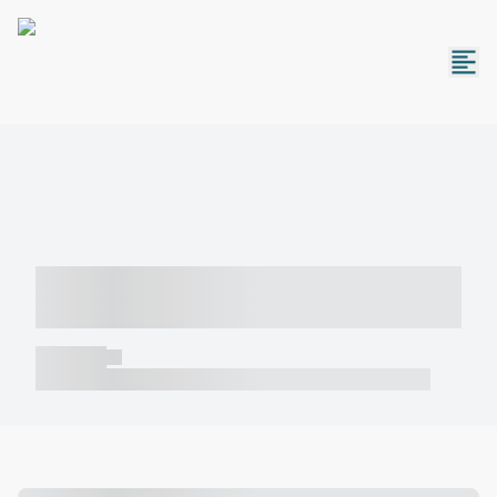
----- ----- -- ------ ---- ---- -- ----- -----
----- --- ------
----- -----
----- ----- -- ------ ---- ---- -- ----- ----- ----- --- ------