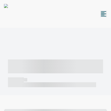
----- ----- -- ------ ---- ---- -- ----- -----
----- --- ------
----- -----
----- ----- -- ------ ---- ---- -- ----- ----- ----- --- ------