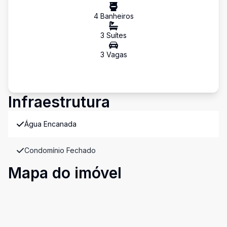
4
Banheiro
s
3
Suíte
s
3
Vaga
s
Infraestrutura
Água Encanada
Condomínio Fechado
Mapa do imóvel