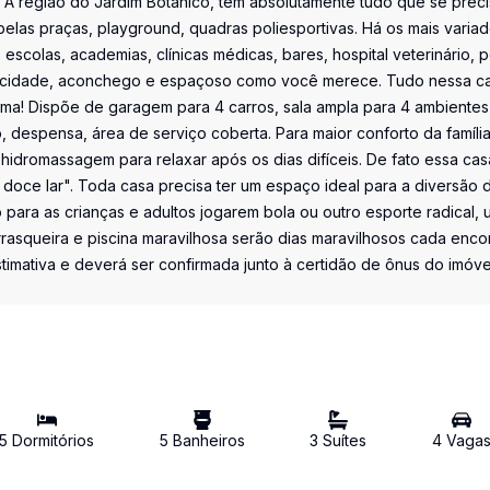
I. A região do Jardim Botânico, tem absolutamente tudo que se preci
 belas praças, playground, quadras poliesportivas. Há os mais varia
escolas, academias, clínicas médicas, bares, hospital veterinário, 
ivacidade, aconchego e espaçoso como você merece. Tudo nessa c
tima! Dispõe de garagem para 4 carros, sala ampla para 4 ambientes
 despensa, área de serviço coberta. Para maior conforto da famíli
hidromassagem para relaxar após os dias difíceis. De fato essa cas
ar doce lar". Toda casa precisa ter um espaço ideal para a diversão 
para as crianças e adultos jogarem bola ou outro esporte radical,
asqueira e piscina maravilhosa serão dias maravilhosos cada enco
timativa e deverá ser confirmada junto à certidão de ônus do imóve
5
Dormitório
s
5
Banheiro
s
3
Suíte
s
4
Vaga