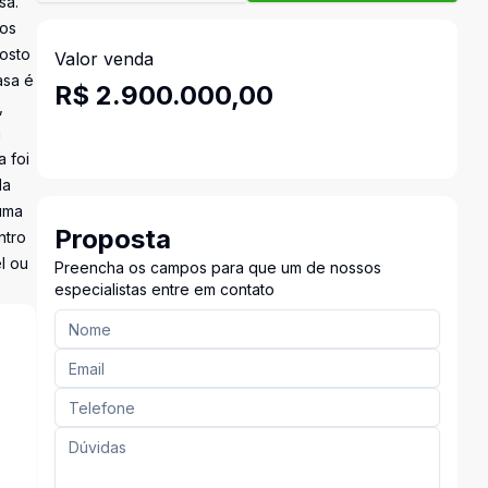
sa.
dos
posto
Valor venda
asa é
R$ 2.900.000,00
,
a
a foi
da
 uma
Proposta
ntro
l ou
Preencha os campos para que um de nossos
especialistas entre em contato
s