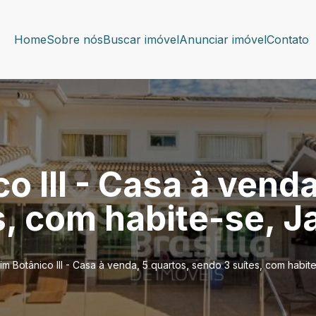
Home
Sobre nós
Buscar imóvel
Anunciar imóvel
Contato
o III - Casa à venda
s, com habite-se, J
im Botânico III - Casa à venda, 5 quartos, sendo 3 suítes, com habit