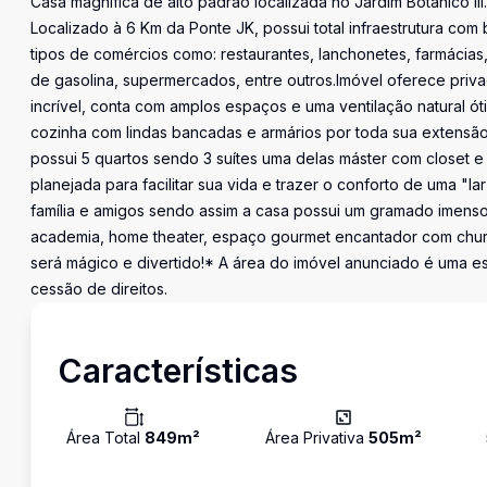
Casa magnífica de alto padrão localizada no Jardim Botânico II
Localizado à 6 Km da Ponte JK, possui total infraestrutura com
tipos de comércios como: restaurantes, lanchonetes, farmácias, 
de gasolina, supermercados, entre outros.Imóvel oferece pr
incrível, conta com amplos espaços e uma ventilação natural ó
cozinha com lindas bancadas e armários por toda sua extensão,
possui 5 quartos sendo 3 suítes uma delas máster com closet e 
planejada para facilitar sua vida e trazer o conforto de uma "l
família e amigos sendo assim a casa possui um gramado imenso 
academia, home theater, espaço gourmet encantador com churr
será mágico e divertido!* A área do imóvel anunciado é uma es
cessão de direitos.
Características
Área Total
849
m²
Área Privativa
505
m²