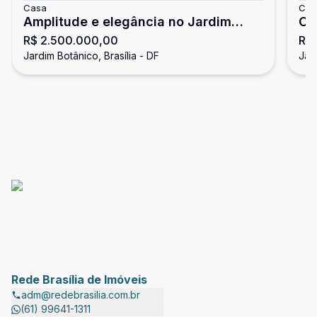
Casa
Cas
Amplitude e elegância no Jardim
Co
R$ 2.500.000,00
R$ 
Botânico | Residência de alto padrão
co
Jardim Botânico, Brasília - DF
Jard
com suítes, piscina e espaço gourmet
Ja
Rede Brasília de Imóveis
adm@redebrasilia.com.br
(61) 99641-1311