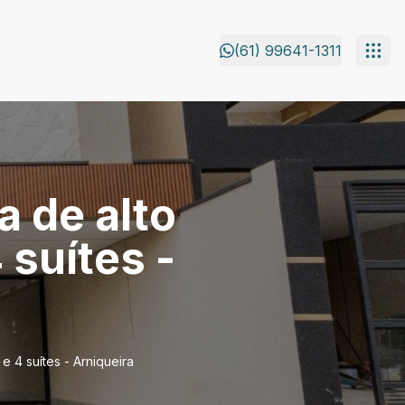
(61) 99641-1311
 de alto
 suítes -
 4 suítes - Arniqueira