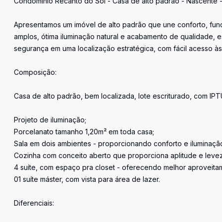
Condomínio Recanto do Sol - Casa de alto padrão - Nascente - 
Apresentamos um imóvel de alto padrão que une conforto, func
amplos, ótima iluminação natural e acabamento de qualidade, e
segurança em uma localização estratégica, com fácil acesso às 
Composição:
Casa de alto padrão, bem localizada, lote escriturado, com IPT
Projeto de iluminação;
Porcelanato tamanho 1,20m² em toda casa;
Sala em dois ambientes - proporcionando conforto e iluminação 
Cozinha com conceito aberto que proporciona aplitude e leve
4 suíte, com espaço pra closet - oferecendo melhor aproveita
01 suíte máster, com vista para área de lazer.
Diferenciais: