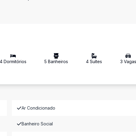
4
Dormitório
s
5
Banheiro
s
4
Suíte
s
3
Vaga
Ar Condicionado
Banheiro Social