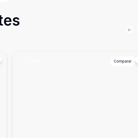
tes
Prev
Cód:
MA625
Comparar